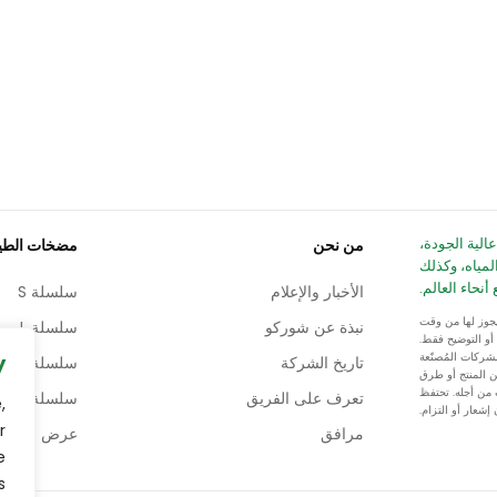
ثقيلة عالية الجودة،
من نحن
مضخات الطي
مياه، وكذلك
نحاء العالم.
الأخبار والإعلام
سلسلة S
لية، ولكن يجوز لها من وقت
نبذة عن شوركو
سلسلة L
غراض المقارنة أو التوضيح فقط.
 مع الشركات المُصنّعة
y
تاريخ الشركة
سلسلة U
ن المنتج أو طرق
ت من أجله. تحتفظ
تعرف على الفريق
سلسلة H
,
r
مرافق
عرض جميع ا
e
.