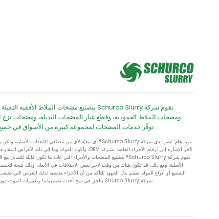
تقوم شركة Schurco Slurry بتصنيع مضخات الملاط الأفقية ال
ومضخات الملاط العمودية، وقطع غيار المضخات البديلة، ومضخات نزح ال
توفّر خدمات المضخات لمجموعة كبيرة من الأسواق في جميع أ
تنويه هام: ليس لدى شركة Schurco Slurry® أي تبعيّة لأي من مصنّعي المُعدات الأص
لآخر الإشارة إلى أرقام الأجزاء الخاصة بشركة OEM، وأكواد المواد، وما إلى ذلك لأ
تقوم شركة Schurco Slurry® بتصنيع المضخات والأجزاء التي عادة ما تكون قابلة للتبديل
الأصلية. ومع ذلك، قد تكون هناك من وقت لآخر بعض الاختلافات في الأبعاد، وذلك نتيجة لتحسي
التصنيع أو أنواع المواد. سيتم بذل الجهود للتأكد من أن الأجزاء مناسبة لذلك الغرض التي صُنع
شركة Shurco Slurry بالحق في دمج أحدث تصميماتنا وتغييرات المواد، دون إشعار أو التزام.